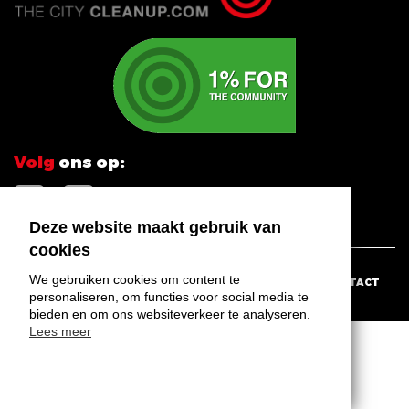
Volg
ons op:


Deze website maakt gebruik van
cookies
We gebruiken cookies om content te
HOME
NIEUWS
CONTACT
personaliseren, om functies voor social media te
bieden en om ons websiteverkeer te analyseren.
Lees meer
© 2026 URBAN ID - ALL RIGHTS RESERVED
Accepteren
DISCLAIMER
ALGEMENE VOORWAARDEN