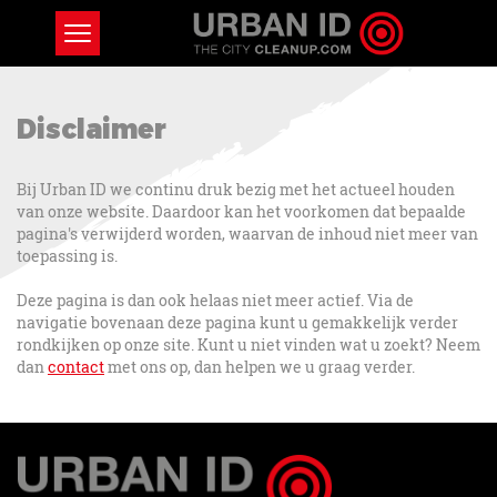
Disclaimer
Bij Urban ID we continu druk bezig met het actueel houden
van onze website. Daardoor kan het voorkomen dat bepaalde
pagina's verwijderd worden, waarvan de inhoud niet meer van
toepassing is.
Deze pagina is dan ook helaas niet meer actief. Via de
navigatie bovenaan deze pagina kunt u gemakkelijk verder
rondkijken op onze site. Kunt u niet vinden wat u zoekt? Neem
dan
contact
met ons op, dan helpen we u graag verder.